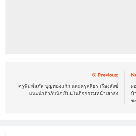
แนะแนว
Previous:
Ne
เรื่อง
ครูพิมพ์ลภัส บุญทองแก้ว และครูศศิธร เรืองสังข์
ผอ
แนะนำตัวกับนักเรียนในกิจกรรมหน้าเสาธง
บ้
ชะ