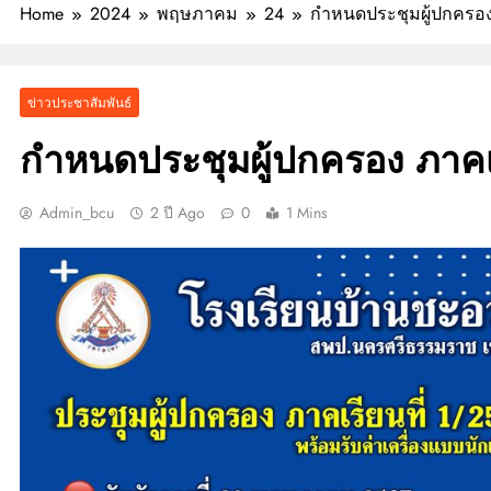
Home
2024
พฤษภาคม
24
กำหนดประชุมผู้ปกครอง 
MPIONSHIP 2026 ระดับ
ประเทศ
ียญรางวัล และเกียรติบัตรแก่นักเรียน รายการมหกรรมกีฬาวิชาการเพื่อ
รศึกษาระดับประเทศ VTEA V-UP+ SUPREME KST LOGIC GAMES 2026
ข่าวประชาสัมพันธ์
ตารางอาหารกลางวัน โรงเรียนบ้านชะอวด วันที่ 3-7 สิงหาคม 2569
กำหนดประชุมผู้ปกครอง ภาคเ
Admin_bcu
2 ปี Ago
0
1 Mins