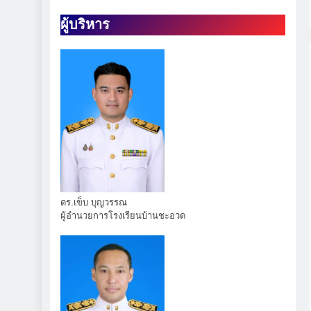
นักเรียนคว้าเหรียญรางวัล รายการ MATH QUICK THAILAND CHA
ผู้บริหาร
มอบถ้วยรางวัล เหร
กา
ดร.เข็บ บุญวรรณ
ผู้อำนวยการโรงเรียนบ้านชะอวด