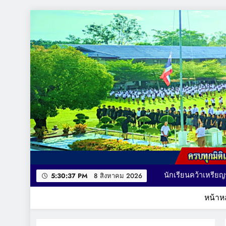
Skip
to
content
คณะผู้บริหาร เยี่ยม
นักเรียนคว้าเหรียญรางวัล รายการ MATH QUICK THAILAND CHA
มอบถ้วยรางวัล เหร
5:30:39 PM
8 สิงหาคม 2026
กา
หน้าห
โรงเรียนบ้านชะอวด
ครบทุกมิติแห่งการเรียนรู้ ที่นี่ BCU ผู้นำทางการศึ
คณะผู้บริหาร เยี่ยม