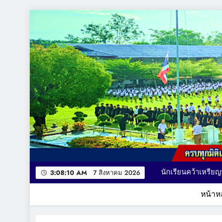
Skip
to
content
คณะผู้บริหาร เยี่ยม
นักเรียนคว้าเหรียญรางวัล รายการ MATH QUICK THAILAND CHA
มอบถ้วยรางวัล เหร
3:08:12 AM
7 สิงหาคม 2026
กา
หน้าห
โรงเรียนบ้านชะอวด
ครบทุกมิติแห่งการเรียนรู้ ที่นี่ BCU ผู้นำทางการศึ
คณะผู้บริหาร เยี่ยม