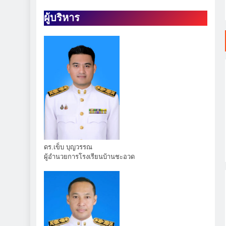
นักเรียนคว้าเหรียญรางวัล รายการ MATH QUICK THAILAND CHA
ผู้บริหาร
มอบถ้วยรางวัล เหร
กา
ดร.เข็บ บุญวรรณ
ผู้อำนวยการโรงเรียนบ้านชะอวด