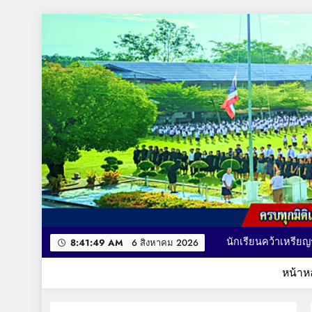
Skip
to
content
คณะผู้บริหาร เยี่ยม
นักเรียนคว้าเหรียญรางวัล รายการ MATH QUICK THAILAND CHA
มอบถ้วยรางวัล เหร
8:41:50 AM
6 สิงหาคม 2026
กา
หน้าห
โรงเรียนบ้านชะอวด
ครบทุกมิติแห่งการเรียนรู้ ที่นี่ BCU ผู้นำทางการศึ
คณะผู้บริหาร เยี่ยม