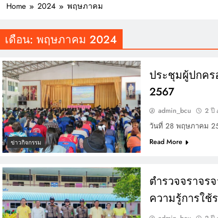
Home
2024
พฤษภาคม
MPIONSHIP 2026 ระดับ
ประเทศ
ียญรางวัล และเกียรติบัตรแก่นักเรียน รายการมหกรรมกีฬาวิชาการเพื่อ
เดือน:
พฤษภาคม 2024
รศึกษาระดับประเทศ VTEA V-UP+ SUPREME KST LOGIC GAMES 2026
ตารางอาหารกลางวัน โรงเรียนบ้านชะอวด วันที่ 3-7 สิงหาคม 2569
ประชุมผู้ปกครอ
2567
admin_bcu
2 ปี
วันที่ 28 พฤษภาคม 2
Read More
ข่าวกิจกรรม
ตำรวจจราจรจา
ความรู้การใช้
admin_bcu