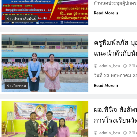
กำหนดประชุมผู้ปกครอ
Read More
ข่าวประชาสัมพันธ์
ครูพิมพ์ลภัส บ
แนะนำตัวกับนั
admin_bcu
2 ปี
วันที่ 23 พฤษภาคม 2
Read More
ข่าวกิจกรรม
ผอ.พินิจ สังสั
การโรงเรียนวั
admin_bcu
2 ปี