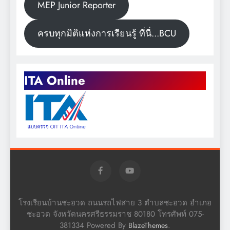
MEP Junior Reporter
ครบทุกมิติแห่งการเรียนรู้ ที่นี่...BCU
ITA Online
โรงเรียนบ้านชะอวด ถนนรถไฟสาย 3 ตำบลชะอวด อำเภอ
ชะอวด จังหวัดนครศรีธรรมราช 80180 โทรศัพท์ 075-
381334 Powered By
.
BlazeThemes