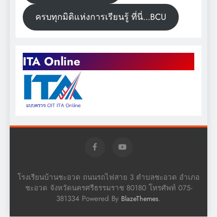
ครบทุกมิติแห่งการเรียนรู้ ที่นี่...BCU
ITA Online
โรงเรียนบ้านชะอวด ถนนรถไฟสาย 3 ตำบลชะอวด อำเภอ
ชะอวด จังหวัดนครศรีธรรมราช 80180 โทรศัพท์ 075-
381334 Powered By
.
BlazeThemes