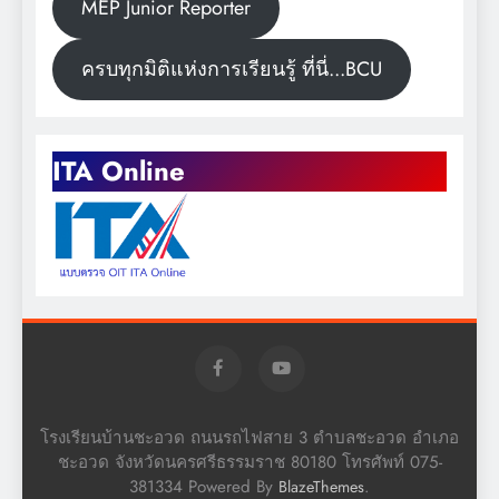
MEP Junior Reporter
ครบทุกมิติแห่งการเรียนรู้ ที่นี่...BCU
ITA Online
โรงเรียนบ้านชะอวด ถนนรถไฟสาย 3 ตำบลชะอวด อำเภอ
ชะอวด จังหวัดนครศรีธรรมราช 80180 โทรศัพท์ 075-
381334 Powered By
.
BlazeThemes