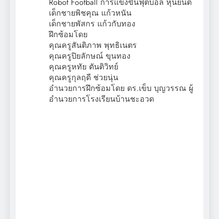
Robot Football การแข่งขันฟุตบอล หุ่นยนต์
เด็กชายพิชคุณ แก้วหนัน
เด็กชายพัสกร แก้วกับทอง
ฝึกซ้อมโดย
คุณครูสันติภาพ พุทธิเนตร
คุณครูปิยลักษณ์ ขุนทอง
คุณครูหทัย ตันติวิทย์
คุณครูกุลฤดี ช่วยนุ่น
อำนวยการฝึกซ้อมโดย ดร.เข็บ บุญวรรณ ผู้
อำนวยการโรงเรียนบ้านชะอวด