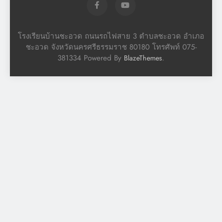
โรงเรียนบ้านชะอวด ถนนรถไฟสาย 3 ตำบลชะอวด อำเภอ
ชะอวด จังหวัดนครศรีธรรมราช 80180 โทรศัพท์ 075-
381334 Powered By
.
BlazeThemes