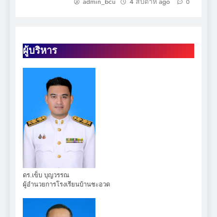
admin_bcu
4 สัปดาห์ ago
0
ผู้บริหาร
ดร.เข็บ บุญวรรณ
ผู้อำนวยการโรงเรียนบ้านชะอวด