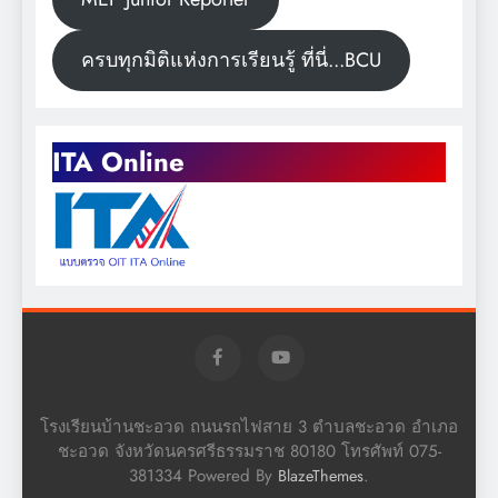
ครบทุกมิติแห่งการเรียนรู้ ที่นี่...BCU
ITA Online
โรงเรียนบ้านชะอวด ถนนรถไฟสาย 3 ตำบลชะอวด อำเภอ
ชะอวด จังหวัดนครศรีธรรมราช 80180 โทรศัพท์ 075-
381334 Powered By
.
BlazeThemes